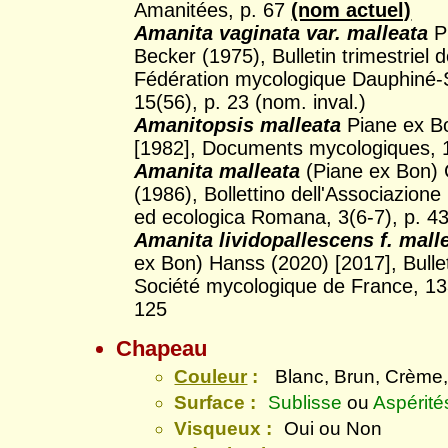
Amanitées, p. 67
(nom actuel)
Amanita vaginata var. malleata
P
Becker (1975), Bulletin trimestriel d
Fédération mycologique Dauphiné-
15(56), p. 23 (nom. inval.)
Amanitopsis malleata
Piane ex B
[1982], Documents mycologiques, 1
Amanita malleata
(Piane ex Bon)
(1986), Bollettino dell'Associazione
ed ecologica Romana, 3(6-7), p. 4
Amanita lividopallescens f. mall
ex Bon) Hanss (2020) [2017], Bullet
Société mycologique de France, 133
125
Chapeau
Couleur
:
Blanc, Brun, Crème,
Surface :
Sublisse
ou
Aspérité
Visqueux :
Oui ou Non