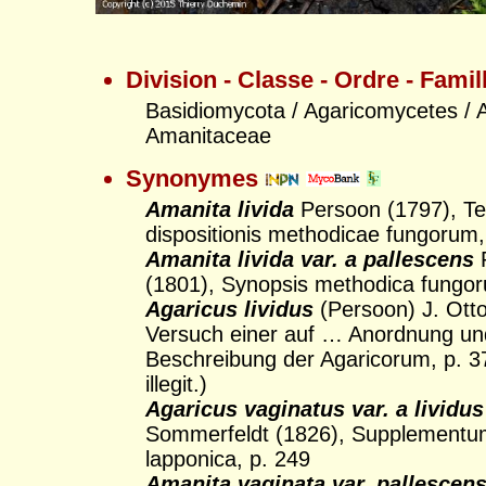
Division - Classe - Ordre - Famil
Basidiomycota / Agaricomycetes / A
Amanitaceae
Synonymes
Amanita livida
Persoon (1797), T
dispositionis methodicae fungorum,
Amanita livida var. a pallescens
(1801), Synopsis methodica fungor
Agaricus lividus
(Persoon) J. Otto
Versuch einer auf … Anordnung un
Beschreibung der Agaricorum, p. 3
illegit.)
Agaricus vaginatus var. a lividus
Sommerfeldt (1826), Supplementum
lapponica, p. 249
Amanita vaginata var. pallescen