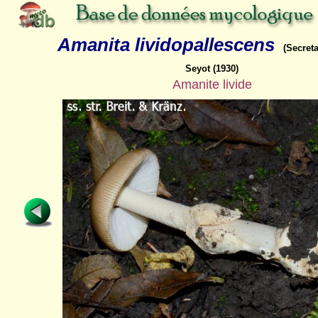
Amanita lividopallescens
(Secreta
Seyot (1930)
Amanite livide