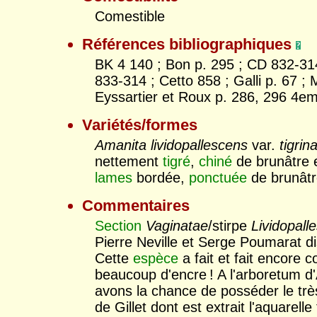
Comestible
Références bibliographiques
BK 4 140 ; Bon p. 295 ; CD 832-31
833-314 ; Cetto 858 ; Galli p. 67 ; 
Eyssartier et Roux p. 286, 296 4em
Variétés/formes
Amanita lividopallescens
var.
tigrin
nettement
tigré
,
chiné
de brunâtre e
lames
bordée,
ponctuée
de brunâtre
Commentaires
Section
Vaginatae
/stirpe
Lividopall
Pierre Neville et Serge Poumarat di
Cette
espèce
a fait et fait encore c
beaucoup d'encre ! A l'arboretum d
avons la chance de posséder le très
de Gillet dont est extrait l'aquarelle