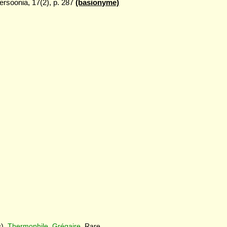
ersoonia, 17(2), p. 287
(basionyme)
).
Thermophile
.
Grégaire
. Rare.