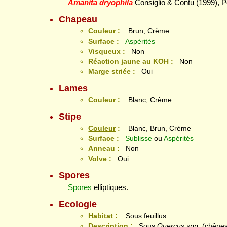
Amanita dryophila
Consiglio & Contu (1999), P
Chapeau
Couleur
:
Brun, Crème
Surface :
Aspérités
Visqueux :
Non
Réaction jaune au KOH :
Non
Marge striée :
Oui
Lames
Couleur
:
Blanc, Crème
Stipe
Couleur
:
Blanc, Brun, Crème
Surface :
Sublisse
ou
Aspérités
Anneau :
Non
Volve :
Oui
Spores
Spores
elliptiques.
Ecologie
Habitat
:
Sous feuillus
Description :
Sous
Quercus spp.
(chênes