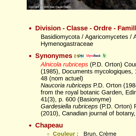
Division - Classe - Ordre - Famil
Basidiomycota / Agaricomycetes / A
Hymenogastraceae
Synonymes
Alnicola rubriceps
(P.D. Orton) Cou
(1985), Documents mycologiques, 1
48 (nom actuel)
Naucoria rubriceps
P.D. Orton (198
from the royal botanic Garden, Edi
41(3), p. 600 (Basionyme)
Gardesiella rubriceps
(P.D. Orton) 
(2010), Canadian journal of botany,
Chapeau
Couleur
:
Brun, Crème