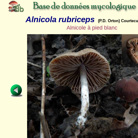
Alnicola rubriceps
(P.D. Orton) Courtecu
Alnicole à pied blanc