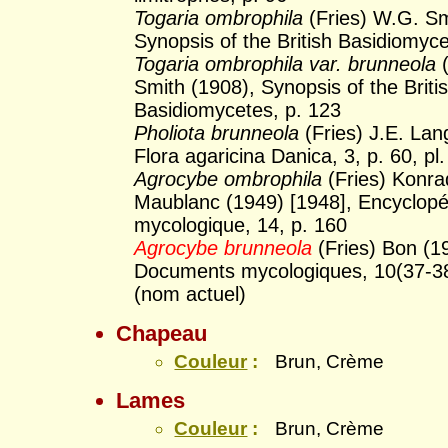
Togaria ombrophila
(Fries) W.G. Sm
Synopsis of the British Basidiomyce
Togaria ombrophila var. brunneola
(
Smith (1908), Synopsis of the Briti
Basidiomycetes, p. 123
Pholiota brunneola
(Fries) J.E. Lan
Flora agaricina Danica, 3, p. 60, pl.
Agrocybe ombrophila
(Fries) Konra
Maublanc (1949) [1948], Encyclopé
mycologique, 14, p. 160
Agrocybe brunneola
(Fries) Bon (1
Documents mycologiques, 10(37-38
(nom actuel)
Chapeau
Couleur
:
Brun, Crème
Lames
Couleur
:
Brun, Crème