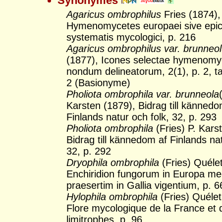
Synonymes
Agaricus ombrophilus
Fries (1874),
Hymenomycetes europaei sive epic
systematis mycologici, p. 216
Agaricus ombrophilus var. brunneo
(1877), Icones selectae hymenom
nondum delineatorum, 2(1), p. 2, ta
2 (Basionyme)
Pholiota ombrophila var. brunneola
Karsten (1879), Bidrag till kännedo
Finlands natur och folk, 32, p. 293
Pholiota ombrophila
(Fries) P. Kars
Bidrag till kännedom af Finlands nat
32, p. 292
Dryophila ombrophila
(Fries) Quéle
Enchiridion fungorum in Europa me
praesertim in Gallia vigentium, p. 6
Hylophila ombrophila
(Fries) Quélet
Flore mycologique de la France et
limitrophes, p. 96