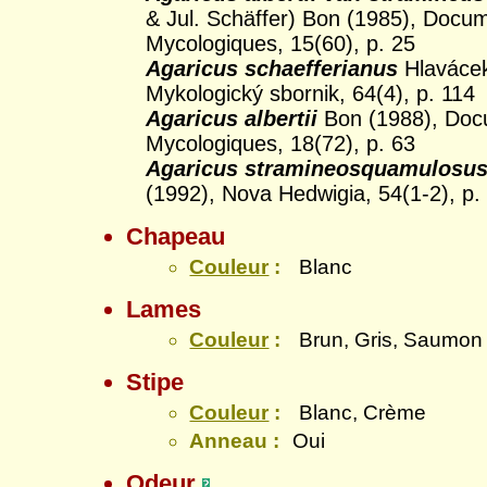
& Jul. Schäffer) Bon (1985), Docu
Mycologiques, 15(60), p. 25
Agaricus schaefferianus
Hlavácek
Mykologický sbornik, 64(4), p. 114
Agaricus albertii
Bon (1988), Do
Mycologiques, 18(72), p. 63
Agaricus stramineosquamulosu
(1992), Nova Hedwigia, 54(1-2), p.
Chapeau
Couleur
:
Blanc
Lames
Couleur
:
Brun, Gris, Saumon
Stipe
Couleur
:
Blanc, Crème
Anneau :
Oui
Odeur