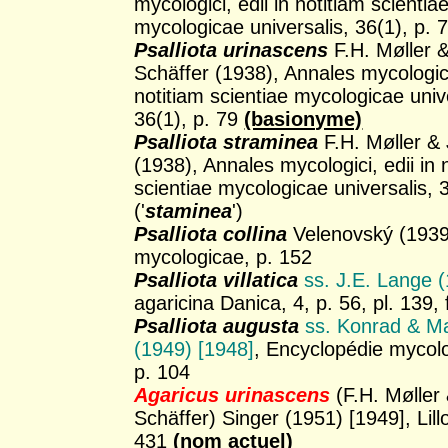
mycologici, edii in notitiam scientia
mycologicae universalis, 36(1), p. 
Psalliota urinascens
F.H. Møller &
Schäffer (1938), Annales mycologici,
notitiam scientiae mycologicae univ
36(1), p. 79
(basionyme)
Psalliota straminea
F.H. Møller & 
(1938), Annales mycologici, edii in 
scientiae mycologicae universalis, 3
('
staminea
')
Psalliota collina
Velenovský (1939
mycologicae, p. 152
Psalliota villatica
ss. J.E. Lange 
agaricina Danica, 4, p. 56, pl. 139, 
Psalliota augusta
ss. Konrad & M
(1949) [1948]
, Encyclopédie mycol
p. 104
Agaricus urinascens
(F.H. Møller 
Schäffer) Singer (1951) [1949], Lill
431
(nom actuel)