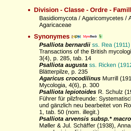
Division - Classe - Ordre - Famil
Basidiomycota / Agaricomycetes / A
Agaricaceae
Synonymes
Psalliota bernardii
ss. Rea (1911)
Transactions of the British mycologi
3(4), p. 285, tab. 14
Psalliota augusta
ss. Ricken (191
Blätterpilze, p. 235
Agaricus crocodilinus
Murrill (19
Mycologia, 4(6), p. 300
Psalliota lepiotoides
R. Schulz (1
Führer für pilzfreunde: Systematis
und gänzlich neu bearbeitet von R
1, tab. 50 (nom. illegit.)
Psalliota arvensis subsp.* macr
Møller & Jul. Schäffer (1938), Anna