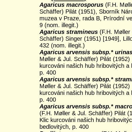
Agaricus macrosporus
(F.H. Mølle
Schäffer) Pilát (1951), Sborník Ná
muzea v Praze, rada B, Prírodní ved
9 (nom. illegit.)
Agaricus stramineus
(F.H. Møller 
Schäffer) Singer (1951) [1949], Lill
432 (nom. illegit.)
Agaricus arvensis subsp.* urina
Møller & Jul. Schäffer) Pilát (1952) 
kurcováni našich hub hribovitých a 
p. 400
Agaricus arvensis subsp.* stram
Møller & Jul. Schäffer) Pilát (1952) 
kurcováni našich hub hribovitých a 
p. 400
Agaricus arvensis subsp.* macr
(F.H. Møller & Jul. Schäffer) Pilát 
Klic kurcováni našich hub hribovitý
bedlovitých, p. 400