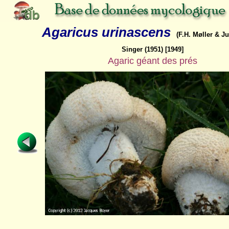
Agaricus urinascens
(F.H. Møller & Ju
Singer (1951) [1949]
Agaric géant des prés