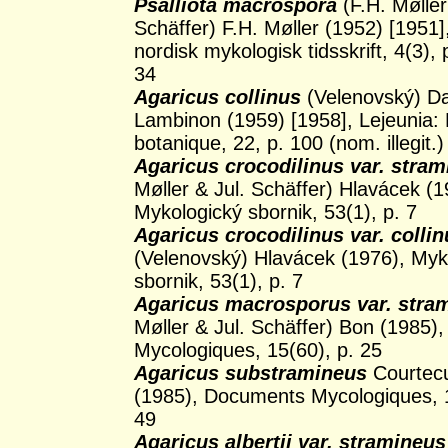
Psalliota macrospora
(F.H. Møller
Schäffer) F.H. Møller (1952) [1951],
nordisk mykologisk tidsskrift, 4(3), 
34
Agaricus collinus
(Velenovský) D
Lambinon (1959) [1958], Lejeunia:
botanique, 22, p. 100 (nom. illegit.)
Agaricus crocodilinus var. stra
Møller & Jul. Schäffer) Hlavácek (1
Mykologický sbornik, 53(1), p. 7
Agaricus crocodilinus var. colli
(Velenovský) Hlavácek (1976), Myk
sbornik, 53(1), p. 7
Agaricus macrosporus var. stra
Møller & Jul. Schäffer) Bon (1985
Mycologiques, 15(60), p. 25
Agaricus substramineus
Courtec
(1985), Documents Mycologiques, 1
49
Agaricus albertii var. stramineus