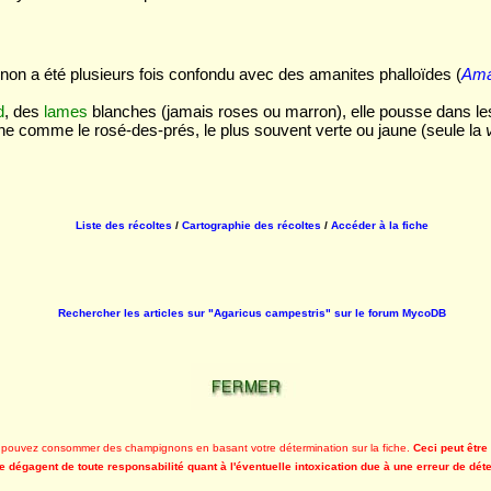
non a été plusieurs fois confondu avec des amanites phalloïdes (
Ama
d
, des
lames
blanches (jamais roses ou marron), elle pousse dans les
anche comme le rosé-des-prés, le plus souvent verte ou jaune (seule la
Liste des récoltes
/
Cartographie des récoltes
/
Accéder à la fiche
Rechercher les articles sur "Agaricus campestris" sur le forum MycoDB
s ne pouvez consommer des champignons en basant votre détermination sur la fiche.
Ceci peut êtr
 dégagent de toute responsabilité quant à l'éventuelle intoxication due à une erreur de dé