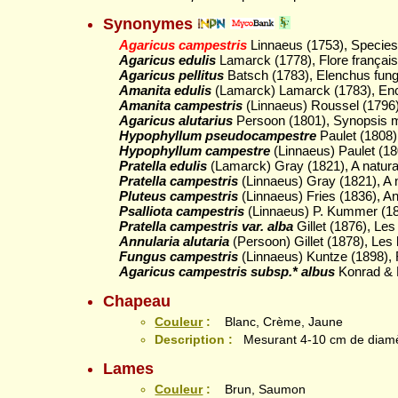
Synonymes
Agaricus campestris
Linnaeus (1753), Species 
Agaricus edulis
Lamarck (1778), Flore française
Agaricus pellitus
Batsch (1783), Elenchus fungor
Amanita edulis
(Lamarck) Lamarck (1783), Ency
Amanita campestris
(Linnaeus) Roussel (1796),
Agaricus alutarius
Persoon (1801), Synopsis m
Hypophyllum pseudocampestre
Paulet (1808) 
Hypophyllum campestre
(Linnaeus) Paulet (180
Pratella edulis
(Lamarck) Gray (1821), A natural 
Pratella campestris
(Linnaeus) Gray (1821), A n
Pluteus campestris
(Linnaeus) Fries (1836), An
Psalliota campestris
(Linnaeus) P. Kummer (1871
Pratella campestris var. alba
Gillet (1876), Le
Annularia alutaria
(Persoon) Gillet (1878), Les
Fungus campestris
(Linnaeus) Kuntze (1898), 
Agaricus campestris subsp.* albus
Konrad & M
Chapeau
Couleur
:
Blanc, Crème, Jaune
Description :
Mesurant 4-10 cm de diam
Lames
Couleur
:
Brun, Saumon