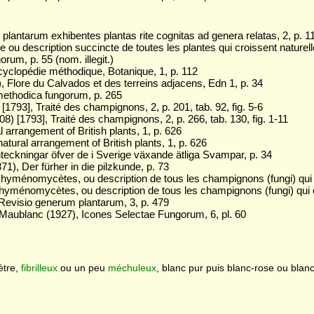
plantarum exhibentes plantas rite cognitas ad genera relatas, 2, p. 
 ou description succincte de toutes les plantes qui croissent naturel
um, p. 55 (nom. illegit.)
clopédie méthodique, Botanique, 1, p. 112
 Flore du Calvados et des terreins adjacens, Edn 1, p. 34
ethodica fungorum, p. 265
[1793], Traité des champignons, 2, p. 201, tab. 92, fig. 5-6
8) [1793], Traité des champignons, 2, p. 266, tab. 130, fig. 1-11
arrangement of British plants, 1, p. 626
atural arrangement of British plants, 1, p. 626
teckningar öfver de i Sverige växande ätliga Svampar, p. 34
), Der fürher in die pilzkunde, p. 73
s hyménomycètes, ou description de tous les champignons (fungi) qui 
 hyménomycètes, ou description de tous les champignons (fungi) qui c
Revisio generum plantarum, 3, p. 479
aublanc (1927), Icones Selectae Fungorum, 6, pl. 60
ètre,
fibrilleux
ou un peu
méchuleux
, blanc pur puis blanc-rose ou blanc-