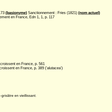
1173
(basionyme)
Sanctionnement : Fries (1821)
(nom actuel)
lement en France, Edn 1, 1, p. 117
croissent en France, p. 561
roissent en France, p. 389 ('alutacea')
grisâtre en vieillissant.