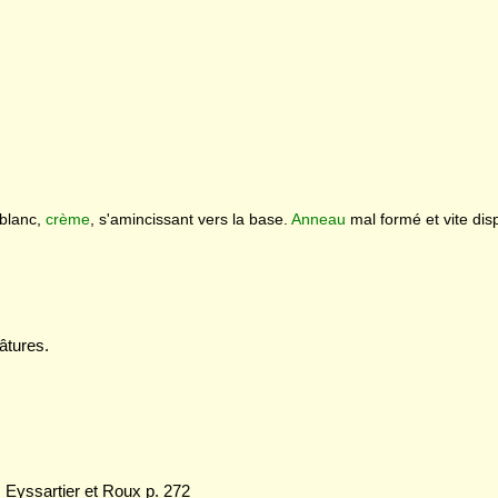
.
 blanc,
crème
, s'amincissant vers la base.
Anneau
mal formé et vite dis
âtures.
; Eyssartier et Roux p. 272