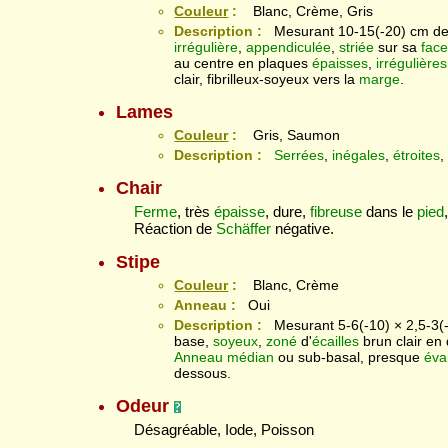
Couleur
:
Blanc, Crème, Gris
Description :
Mesurant 10-15(-20) cm de
irrégulière
,
appendiculée
,
striée
sur sa
fac
au centre en plaques
épaisses
,
irrégulières
clair, fibrilleux-soyeux vers la
marge
.
Lames
Couleur
:
Gris, Saumon
Description :
Serrées
,
inégales
,
étroites
,
Chair
Ferme
, très
épaisse
, dure,
fibreuse
dans le
pied
Réaction de
Schäffer
négative.
Stipe
Couleur
:
Blanc, Crème
Anneau :
Oui
Description :
Mesurant 5-6(-10) × 2,5-3(
base,
soyeux
,
zoné
d'
écailles
brun clair en 
Anneau
médian
ou sub-basal, presque
éva
dessous.
Odeur
Désagréable, Iode, Poisson