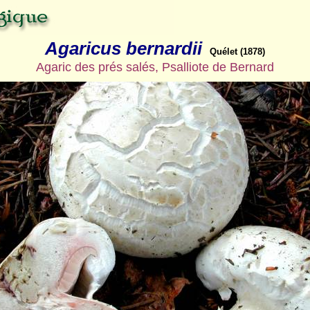
Agaricus bernardii
Quélet (1878)
Agaric des prés salés, Psalliote de Bernard