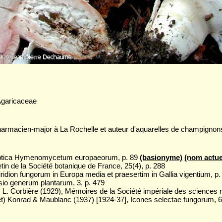
Agaricaceae
rmacien-major à La Rochelle et auteur d'aquarelles de champignon
optica Hymenomycetum europaeorum, p. 89
(basionyme)
(nom actue
tin de la Société botanique de France, 25(4), p. 288
ridion fungorum in Europa media et praesertim in Gallia vigentium, p.
sio generum plantarum, 3, p. 479
 L. Corbière (1929), Mémoires de la Société impériale des sciences n
t) Konrad & Maublanc (1937) [1924-37], Icones selectae fungorum, 6,