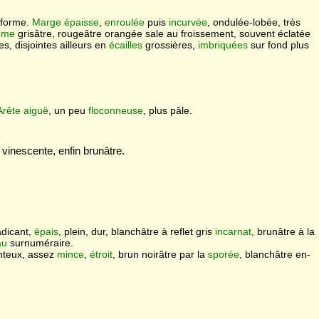
ifforme.
Marge
épaisse
,
enroulée
puis
incurvée
, ondulée-lobée, très
ème
grisâtre, rougeâtre orangée sale au froissement, souvent éclatée
s, disjointes ailleurs en
écailles
grossières,
imbriquées
sur fond plus
Arête
aiguë
, un peu
floconneuse
, plus pâle.
vinescente, enfin brunâtre.
adicant,
épais
, plein, dur, blanchâtre à reflet gris
incarnat
, brunâtre à la
au
surnuméraire.
nteux, assez
mince
,
étroit
, brun noirâtre par la
sporée
, blanchâtre en-