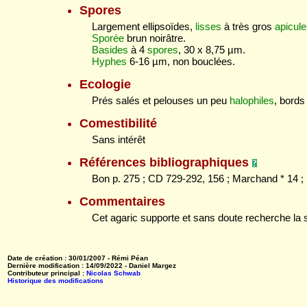
Spores
Largement ellipsoïdes,
lisses
à très gros
apicule
Sporée
brun noirâtre.
Basides
à 4
spores
, 30 x 8,75 µm.
Hyphes
6-16 µm, non bouclées.
Ecologie
Prés salés et pelouses un peu
halophiles
, bords
Comestibilité
Sans intérêt
Références bibliographiques
Bon p. 275 ; CD 729-292, 156 ; Marchand * 14 ; E
Commentaires
Cet agaric supporte et sans doute recherche la 
Date de création : 30/01/2007 - Rémi Péan
Dernière modification : 14/09/2022 - Daniel Margez
Contributeur principal :
Nicolas Schwab
Historique des modifications