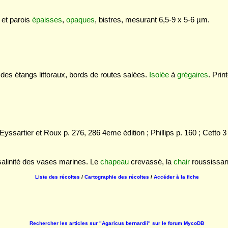
et parois
épaisses
,
opaques
, bistres, mesurant 6,5-9 x 5-6 µm.
 des étangs littoraux, bords de routes salées.
Isolée
à
grégaires
. Pri
yssartier et Roux p. 276, 286 4eme édition ; Phillips p. 160 ; Cetto 
salinité des vases marines. Le
chapeau
crevassé, la
chair
roussissant
Liste des récoltes
/
Cartographie des récoltes
/
Accéder à la fiche
Rechercher les articles sur "Agaricus bernardii" sur le forum MycoDB