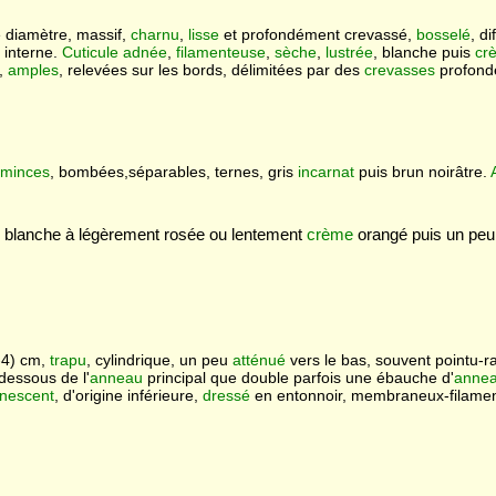
 diamètre, massif,
charnu
,
lisse
et profondément crevassé,
bosselé
, d
e
interne.
Cuticule
adnée
,
filamenteuse
,
sèche
,
lustrée
, blanche puis
cr
,
amples
, relevées sur les bords, délimitées par des
crevasses
profonde
minces
, bombées,séparables, ternes, gris
incarnat
puis brun noirâtre.
, blanche à légèrement rosée ou lentement
crème
orangé puis un peu 
-4) cm,
trapu
, cylindrique, un peu
atténué
vers le bas, souvent pointu-r
dessous de l'
anneau
principal que double parfois une ébauche d'
anne
nescent
, d'origine inférieure,
dressé
en entonnoir, membraneux-filame