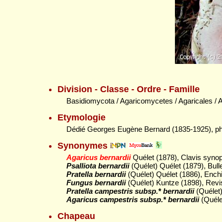
Division - Classe - Ordre - Famille
Basidiomycota / Agaricomycetes / Agaricales / 
Etymologie
Dédié Georges Eugène Bernard (1835-1925), pha
Synonymes
Agaricus bernardii
Quélet (1878), Clavis syn
Psalliota bernardii
(Quélet) Quélet (1879), Bulle
Pratella bernardii
(Quélet) Quélet (1886), Enchi
Fungus bernardii
(Quélet) Kuntze (1898), Revi
Pratella campestris subsp.* bernardii
(Quélet)
Agaricus campestris subsp.* bernardii
(Quéle
Chapeau