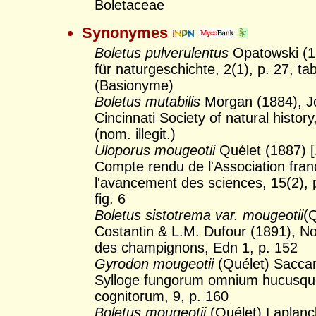
Boletaceae
Synonymes
Boletus pulverulentus
Opatowski (1
für naturgeschichte, 2(1), p. 27, tab
(Basionyme)
Boletus mutabilis
Morgan (1884), Jo
Cincinnati Society of natural history,
(nom. illegit.)
Uloporus mougeotii
Quélet (1887) [
Compte rendu de l'Association fran
l'avancement des sciences, 15(2), p
fig. 6
Boletus sistotrema var. mougeotii
(
Costantin & L.M. Dufour (1891), Nou
des champignons, Edn 1, p. 152
Gyrodon mougeotii
(Quélet) Saccar
Sylloge fungorum omnium hucusq
cognitorum, 9, p. 160
Boletus mougeotii
(Quélet) Laplanc