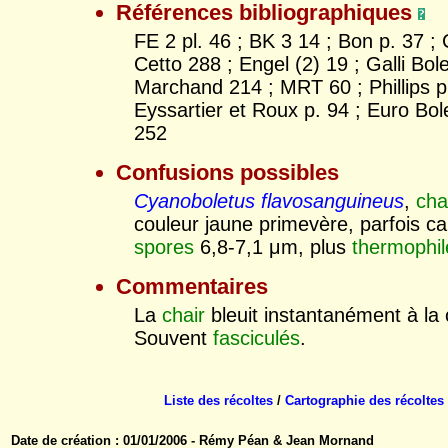
Références bibliographiques
FE 2 pl. 46 ; BK 3 14 ; Bon p. 37 ;
Cetto 288 ; Engel (2) 19 ; Galli Bole
Marchand 214 ; MRT 60 ; Phillips p
Eyssartier et Roux p. 94 ; Euro Bol
252
Confusions possibles
Cyanoboletus flavosanguineus
,
ch
couleur jaune primevère, parfois ca
spores
6,8-7,1 μm, plus
thermophil
Commentaires
La
chair
bleuit instantanément à la
Souvent
fasciculés
.
Liste des récoltes
/
Cartographie des récoltes
Date de création : 01/01/2006 - Rémy Péan & Jean Mornand