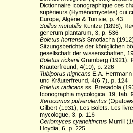
Dictionnaire iconographique des c
supérieurs (Hyménomycetes) qui cr
Europe, Algérie & Tunisie, p. 43
Suillus mutabilis
Kuntze (1898), Rev
generum plantarum, 3, p. 536
Boletus hortensis
Smotlacha (1912)
Sitzungsberichte der königlichen 
gesellschaft der wissenschaften, 19
Boletus rickenii
Gramberg (1921), P
Kräuterfreund, 4(10), p. 226
Tubiporus nigricans
E.A. Herrmann (
und Kräuterfreund, 4(6-7), p. 124
Boletus radicans
ss. Bresadola (19
Iconographia mycologica, 19, tab. 
Xerocomus pulverulentus
(Opatowsk
Gilbert (1931), Les Bolets. Les livr
mycologue, 3, p. 116
Ceriomyces cyaneitinctus
Murrill (1
Lloydia, 6, p. 225