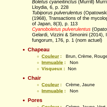
Boletus cyaneitinctus
(Murrill) Murri
Lloydia, 6, p. 228
Tubiporus pulverulentus
(Opatowski
(1968), Transactions of the mycolog
of Japan, 8(3), p. 113
Cyanoboletus pulverulentus
(Opato
Gelardi, Vizzini & Simonini (2014), 
fungorum, 176, p. 1 (nom actuel)
Chapeau
Couleur
:
Brun, Crème, Roug
Immuable
:
Non
Visqueux :
Non
Chair
Couleur
:
Crème, Jaune
Immuable
:
Non
Pores
Couleur
:
Crème, Jaune, Vert