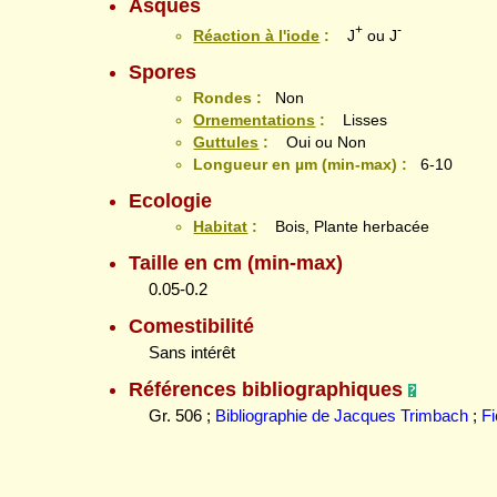
Asques
+
-
Réaction à l'iode
:
J
ou J
Spores
Rondes :
Non
Ornementations
:
Lisses
Guttules
:
Oui ou Non
Longueur en µm (min-max) :
6-10
Ecologie
Habitat
:
Bois, Plante herbacée
Taille en cm (min-max)
0.05-0.2
Comestibilité
Sans intérêt
Références bibliographiques
Gr. 506 ;
Bibliographie de Jacques Trimbach
;
F