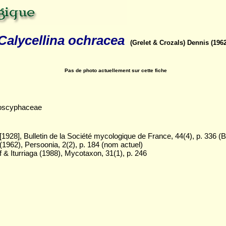
Calycellina ochracea
(Grelet & Crozals) Dennis (196
Pas de photo actuellement sur cette fiche
loscyphaceae
[1928], Bulletin de la Société mycologique de France, 44(4), p. 336 
(1962), Persoonia, 2(2), p. 184 (nom actuel)
 & Iturriaga (1988), Mycotaxon, 31(1), p. 246