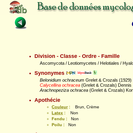
Division - Classe - Ordre - Famille
Ascomycota / Leotiomycetes / Helotiales / Hya
Synonymes
Belonidium ochraceum
Grelet & Crozals (1929) 
Calycellina ochracea
(Grelet & Crozals) Dennis 
Arachnopeziza ochracea
(Grelet & Crozals) Korf
Apothécie
Couleur
:
Brun, Crème
Latex
:
Non
Fendu :
Non
Poilu :
Non