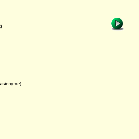
2)
(Basionyme)