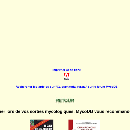
Imprimer cette fiche
Rechercher les articles sur "Calosphaeria aurata" sur le forum MycoDB
r lors de vos sorties mycologiques, MycoDB vous recommande 