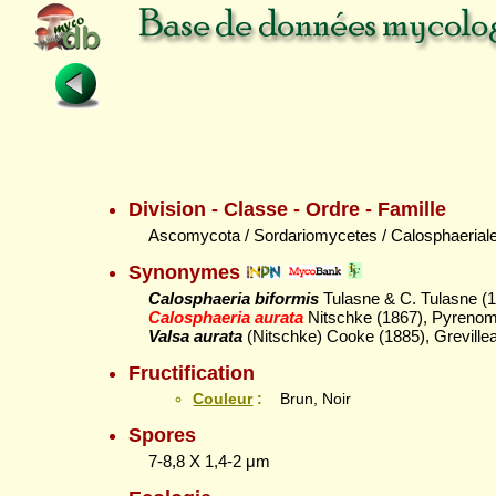
Division - Classe - Ordre - Famille
Ascomycota / Sordariomycetes / Calosphaerial
Synonymes
Calosphaeria biformis
Tulasne & C. Tulasne (18
Calosphaeria aurata
Nitschke (1867), Pyrenom
Valsa aurata
(Nitschke) Cooke (1885), Grevillea
Fructification
Couleur
:
Brun, Noir
Spores
7-8,8 X 1,4-2 μm