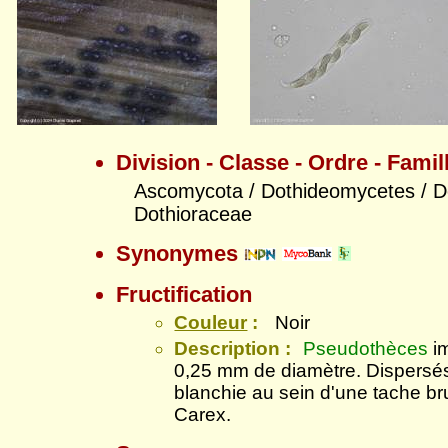
Division - Classe - Ordre - Famil
Ascomycota / Dothideomycetes / Do
Dothioraceae
Synonymes
Fructification
Couleur
:
Noir
Description :
Pseudothèces
im
0,25 mm de diamètre. Dispersé
blanchie au sein d'une tache bru
Carex.