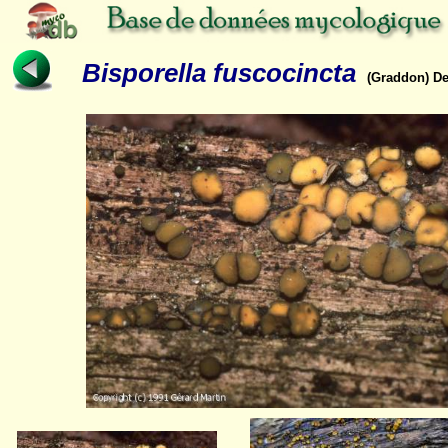
Bisporella fuscocincta
(Graddon) De