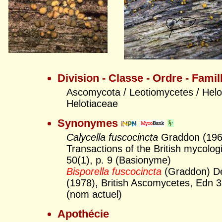
Division - Classe - Ordre - Famil
Ascomycota / Leotiomycetes / Helot
Helotiaceae
Synonymes
Calycella fuscocincta
Graddon (196
Transactions of the British mycologi
50(1), p. 9 (Basionyme)
Bisporella fuscocincta
(Graddon) D
(1978), British Ascomycetes, Edn 3
(nom actuel)
Apothécie