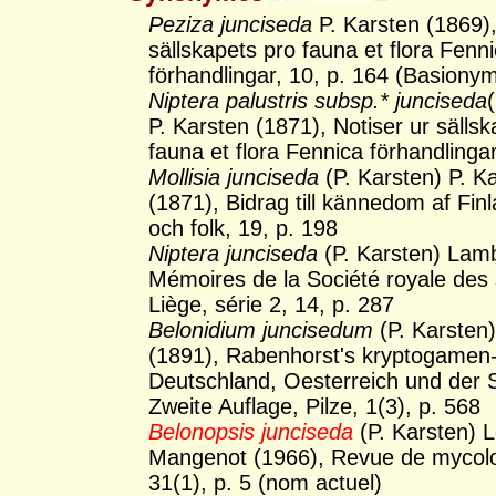
Peziza junciseda
P. Karsten (1869),
sällskapets pro fauna et flora Fenn
förhandlingar, 10, p. 164 (Basiony
Niptera palustris subsp.* junciseda
P. Karsten (1871), Notiser ur sälls
fauna et flora Fennica förhandlingar
Mollisia junciseda
(P. Karsten) P. K
(1871), Bidrag till kännedom af Fin
och folk, 19, p. 198
Niptera junciseda
(P. Karsten) Lamb
Mémoires de la Société royale des
Liège, série 2, 14, p. 287
Belonidium juncisedum
(P. Karsten
(1891), Rabenhorst's kryptogamen-
Deutschland, Oesterreich und der 
Zweite Auflage, Pilze, 1(3), p. 568
Belonopsis junciseda
(P. Karsten) 
Mangenot (1966), Revue de mycolog
31(1), p. 5 (nom actuel)