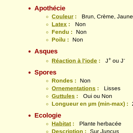
Apothécie
Couleur
:
Brun, Crème, Jaune,
Latex
:
Non
Fendu :
Non
Poilu :
Non
Asques
+
-
Réaction à l'iode
:
J
ou J
Spores
Rondes :
Non
Ornementations
:
Lisses
Guttules
:
Oui ou Non
Longueur en µm (min-max) :
Ecologie
Habitat
:
Plante herbacée
Description :
Sur
Juncus