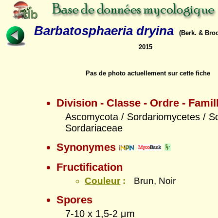
Barbatosphaeria dryina
(Berk. & Br
2015
Pas de photo actuellement sur cette fiche
Division - Classe - Ordre - Famil
Ascomycota / Sordariomycetes / So
Sordariaceae
Synonymes
Fructification
Couleur
:
Brun, Noir
Spores
7-10 x 1,5-2 μm