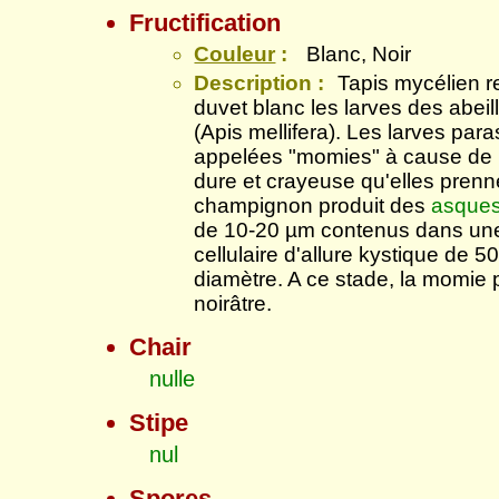
Fructification
Couleur
:
Blanc, Noir
Description :
Tapis mycélien r
duvet blanc les larves des abei
(Apis mellifera). Les larves para
appelées "momies" à cause de 
dure et crayeuse qu'elles prenne
champignon produit des
asque
de 10-20 µm contenus dans une
cellulaire d'allure kystique de 
diamètre. A ce stade, la momie 
noirâtre.
Chair
nulle
Stipe
nul
Spores