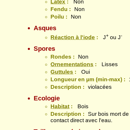
Latex
:
Non
Fendu :
Non
Poilu :
Non
Asques
+
-
Réaction à l'iode
:
J
ou J
Spores
Rondes :
Non
Ornementations
:
Lisses
Guttules
:
Oui
Longueur en µm (min-max) :
Description :
violacées
Ecologie
Habitat
:
Bois
Description :
Sur bois mort de
contact direct avec l'eau.