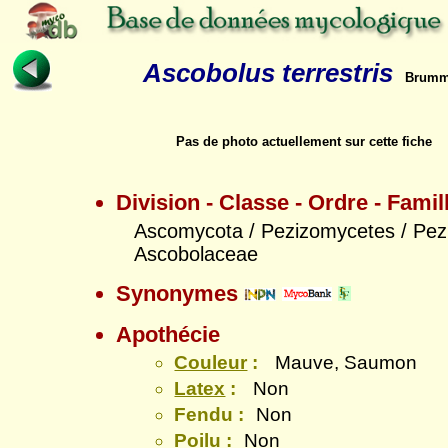
Ascobolus terrestris
Brumm
Pas de photo actuellement sur cette fiche
Division - Classe - Ordre - Famil
Ascomycota / Pezizomycetes / Pezi
Ascobolaceae
Synonymes
Apothécie
Couleur
:
Mauve, Saumon
Latex
:
Non
Fendu :
Non
Poilu :
Non