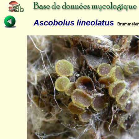
Ascobolus lineolatus
Brummelen