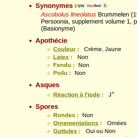
Synonymes
Ascobolus lineolatus
Brummelen (1
Persoonia, supplement volume 1, p
(Basionyme)
Apothécie
Couleur
:
Crème, Jaune
Latex
:
Non
Fendu :
Non
Poilu :
Non
Asques
+
Réaction à l'iode
:
J
Spores
Rondes :
Non
Ornementations
:
Ornées
Guttules
:
Oui ou Non