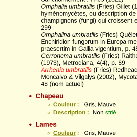
Omphalia umbratilis
(Fries) Gillet (
hyménomycètes, ou description de 
champignons (fungi) qui croissent 
299
Omphalina umbratilis
(Fries) Quéle
Enchiridion fungorum in Europa me
praesertim in Gallia vigentium, p. 4
Gerronema umbratilis
(Fries) Raith
(1973), Metrodiana, 4(4), p. 69
Arrhenia umbratilis
(Fries) Redhead
Moncalvo & Vilgalys (2002), Mycota
48 (nom actuel)
Chapeau
Couleur
:
Gris, Mauve
Description :
Non
strié
Lames
Couleur
:
Gris, Mauve