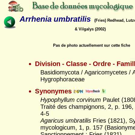
Arrhenia umbratilis
(Fries) Redhead, Lut
& Vilgalys (2002)
Pas de photo actuellement sur cette fiche
Division - Classe - Ordre - Famil
Basidiomycota / Agaricomycetes / A
Hygrophoraceae
Synonymes
Hypophyllum corvinum
Paulet (1808
Traité des champignons, 2, p. 196, t
4-5
Agaricus umbratilis
Fries (1821), 
mycologicum, 1, p. 157 (Basionym
Sanctionnement : Fries (1821)