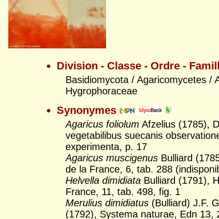
Division - Classe - Ordre - Famil
Basidiomycota / Agaricomycetes / A
Hygrophoraceae
Synonymes
Agaricus foliolum
Afzelius (1785), 
vegetabilibus suecanis observation
experimenta, p. 17
Agaricus muscigenus
Bulliard (1785
de la France, 6, tab. 288 (indisponi
Helvella dimidiata
Bulliard (1791), H
France, 11, tab. 498, fig. 1
Merulius dimidiatus
(Bulliard) J.F. 
(1792), Systema naturae, Edn 13, 