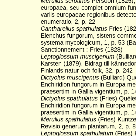
Merulius serotinus
Persoon (1825),
europaea, seu complet omnium fu
variis europaeae regionibus detec
enumeratio, 2, p. 22
Cantharellus spathulatus
Fries (182
Elenchus fungorum, sistens comme
systema mycologicum, 1, p. 53 (B
Sanctionnement : Fries (1828)
Leptoglossum muscigenum
(Bulliar
Karsten (1879), Bidrag till kännedo
Finlands natur och folk, 32, p. 242
Dictyolus muscigenus
(Bulliard) Qu
Enchiridion fungorum in Europa me
praesertim in Gallia vigentium, p. 
Dictyolus spathulatus
(Fries) Quéle
Enchiridion fungorum in Europa me
praesertim in Gallia vigentium, p. 
Merulius spathulatus
(Fries) Kuntze
Revisio generum plantarum, 2, p. 
Leptoglossum spathulatum
(Fries)