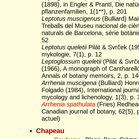
(1898), in Engler & Prantl, Die natü
pflanzenfamilien, 1(1**), p. 201
Leptotus muscigenus
(Bulliard) Mai
Treballs del Museu nacional de ciè
naturals de Barcelona, sèrie botànic
52
Leptotus queletii
Pilát & Svrček (19
mykologie, 7(1), p. 12
Leptoglossum queletii
(Pilát & Svrč
(1966), A monograph of Cantharello
Annals of botany memoirs, 2, p. 1
Arrhenia muscigena
(Bulliard) Honr
Folgado (1984), International journa
mycology and lichenology, 1(3), p.
Arrhenia spathulata
(Fries) Redhea
Canadian journal of botany, 62(5),
actuel)
Chapeau