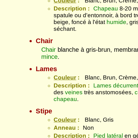
Couleur
:
Blanc, Brun, Crème,
Description :
Chapeau
8-20 m
spatule ou d'entonnoir, à bord t
beige, foncé à l'état
humide
, gr
séchant.
Chair
Chair
blanche à gris-brun, membra
mince
.
Lames
Couleur
:
Blanc, Brun, Crème,
Description :
Lames
décurren
des
veines
très anstomosées,
c
chapeau
.
Stipe
Couleur
:
Blanc, Gris
Anneau :
Non
Description :
Pied
latéral
en gé