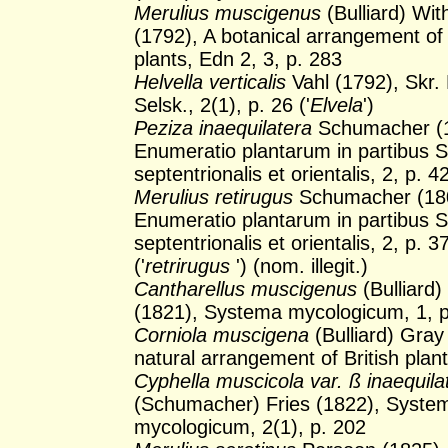
Merulius muscigenus
(Bulliard) Wit
(1792), A botanical arrangement of 
plants, Edn 2, 3, p. 283
Helvella verticalis
Vahl (1792), Skr. 
Selsk., 2(1), p. 26 ('
Elvela
')
Peziza inaequilatera
Schumacher (
Enumeratio plantarum in partibus S
septentrionalis et orientalis, 2, p. 4
Merulius retirugus
Schumacher (18
Enumeratio plantarum in partibus S
septentrionalis et orientalis, 2, p. 3
('
retrirugus
') (nom. illegit.)
Cantharellus muscigenus
(Bulliard)
(1821), Systema mycologicum, 1, p
Corniola muscigena
(Bulliard) Gray
natural arrangement of British plant
Cyphella muscicola var. ß inaequila
(Schumacher) Fries (1822), Syste
mycologicum, 2(1), p. 202