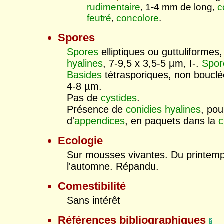
rudimentaire
, 1-4 mm de long,
c
feutré
,
concolore
.
Spores
Spores
elliptiques ou guttuliformes
hyalines
, 7-9,5 x 3,5-5 µm, I-.
Spor
Basides
tétrasporiques, non bouclé
4-8 µm.
Pas de
cystides
.
Présence de
conidies
hyalines
, po
d'
appendices
, en paquets dans la
c
Ecologie
Sur mousses vivantes. Du printem
l'automne. Répandu.
Comestibilité
Sans intérêt
Références bibliographiques