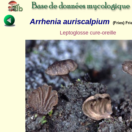
Arrhenia auriscalpium
(Fries) Fri
Leptoglosse cure-oreille