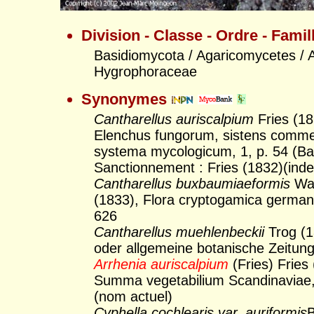
Division - Classe - Ordre - Famil
Basidiomycota / Agaricomycetes / A
Hygrophoraceae
Synonymes
Cantharellus auriscalpium
Fries (18
Elenchus fungorum, sistens comme
systema mycologicum, 1, p. 54 (B
Sanctionnement : Fries (1832)(inde
Cantharellus buxbaumiaeformis
Wal
(1833), Flora cryptogamica germani
626
Cantharellus muehlenbeckii
Trog (1
oder allgemeine botanische Zeitung
Arrhenia auriscalpium
(Fries) Fries
Summa vegetabilium Scandinaviae,
(nom actuel)
Cyphella cochlearis var. auriformis