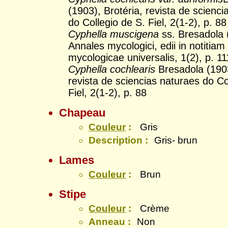
(1903), Brotéria, revista de scienc
do Collegio de S. Fiel, 2(1-2), p. 88
Cyphella muscigena
ss. Bresadola 
Annales mycologici, edii in notitiam
mycologicae universalis, 1(2), p. 11
Cyphella cochlearis
Bresadola (1903
revista de sciencias naturaes do Co
Fiel, 2(1-2), p. 88
Chapeau
Couleur
:
Gris
Description :
Gris- brun
Lames
Couleur
:
Brun
Stipe
Couleur
:
Crème
Anneau :
Non