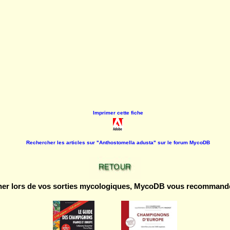
Imprimer cette fiche
Rechercher les articles sur "Anthostomella adusta" sur le forum MycoDB
r lors de vos sorties mycologiques, MycoDB vous recommande 