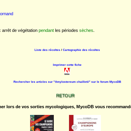
Mornand
 arrêt de végétation
pendant
les périodes
sèches
.
Liste des récoltes
/
Cartographie des récoltes
Imprimer cette fiche
Rechercher les articles sur "Amylostereum chailletii" sur le forum MycoDB
r lors de vos sorties mycologiques, MycoDB vous recommande 