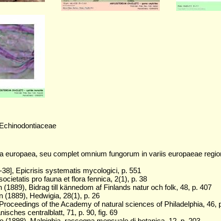
 Echinodontiaceae
a europaea, seu complet omnium fungorum in variis europaeae regio
-38], Epicrisis systematis mycologici, p. 551
ocietatis pro fauna et flora fennica, 2(1), p. 38
n (1889), Bidrag till kännedom af Finlands natur och folk, 48, p. 407
n (1889), Hedwigia, 28(1), p. 26
 Proceedings of the Academy of natural sciences of Philadelphia, 46, 
isches centralblatt, 71, p. 90, fig. 69
 (1898), Malpighia, rassegna mensuale di botanica, 12, p. 203