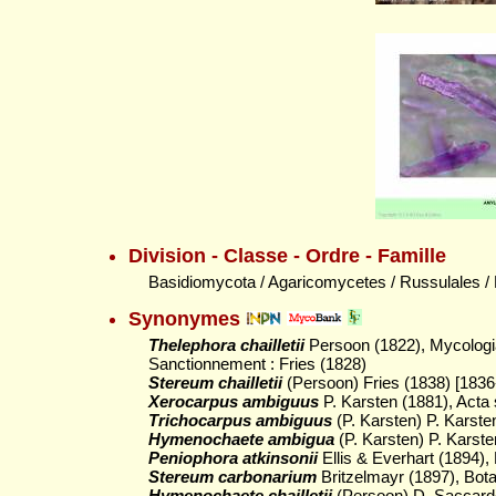
Division - Classe - Ordre - Famille
Basidiomycota / Agaricomycetes / Russulales /
Synonymes
Thelephora chailletii
Persoon (1822), Mycologi
Sanctionnement : Fries (1828)
Stereum chailletii
(Persoon) Fries (1838) [1836
Xerocarpus ambiguus
P. Karsten (1881), Acta s
Trichocarpus ambiguus
(P. Karsten) P. Karste
Hymenochaete ambigua
(P. Karsten) P. Karste
Peniophora atkinsonii
Ellis & Everhart (1894),
Stereum carbonarium
Britzelmayr (1897), Botan
Hymenochaete chailletii
(Persoon) D. Saccardo