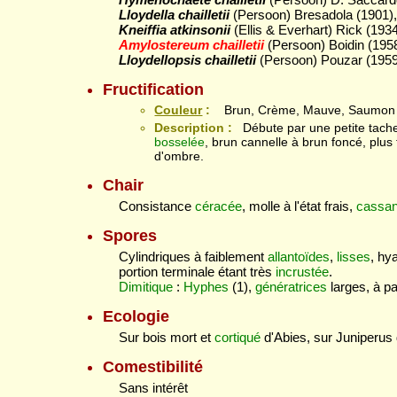
Lloydella chailletii
(Persoon) Bresadola (1901), 
Kneiffia atkinsonii
(Ellis & Everhart) Rick (1934)
Amylostereum chailletii
(Persoon) Boidin (1958
Lloydellopsis chailletii
(Persoon) Pouzar (1959
Fructification
Couleur
:
Brun, Crème, Mauve, Saumon
Description :
Débute par une petite tach
bosselée
, brun cannelle à brun foncé, plus t
d'ombre.
Chair
Consistance
céracée
, molle à l'état frais,
cassan
Spores
Cylindriques à faiblement
allantoïdes
,
lisses
, hy
portion terminale étant très
incrustée
.
Dimitique
:
Hyphes
(1),
génératrices
larges, à p
Ecologie
Sur bois mort et
cortiqué
d'Abies, sur Juniperus 
Comestibilité
Sans intérêt