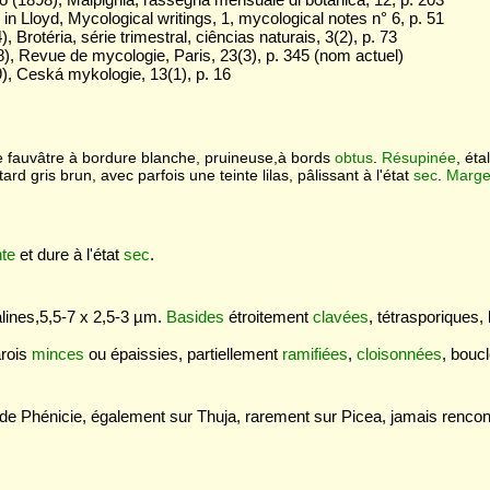
in Lloyd, Mycological writings, 1, mycological notes n° 6, p. 51
, Brotéria, série trimestral, ciências naturais, 3(2), p. 73
), Revue de mycologie, Paris, 23(3), p. 345 (nom actuel)
), Ceská mykologie, 13(1), p. 16
e fauvâtre à bordure blanche, pruineuse,à bords
obtus
.
Résupinée
, éta
ard gris brun, avec parfois une teinte lilas, pâlissant à l'état
sec
.
Marg
te
et dure à l'état
sec
.
alines,5,5-7 x 2,5-3 µm.
Basides
étroitement
clavées
, tétrasporiques
arois
minces
ou épaissies, partiellement
ramifiées
,
cloisonnées
, bouc
de Phénicie, également sur Thuja, rarement sur Picea, jamais rencon