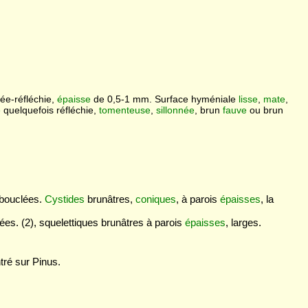
lée-réfléchie,
épaisse
de 0,5-1 mm. Surface hyméniale
lisse
,
mate
,
e
quelquefois réfléchie,
tomenteuse
,
sillonnée
, brun
fauve
ou brun
, bouclées.
Cystides
brunâtres,
coniques
, à parois
épaisses
, la
lées. (2), squelettiques brunâtres à parois
épaisses
, larges.
tré sur Pinus.