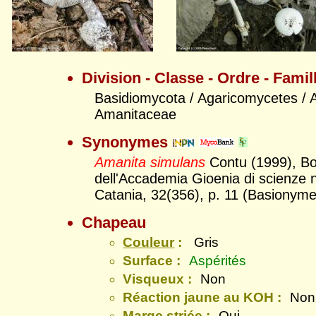
Division - Classe - Ordre - Famil
Basidiomycota / Agaricomycetes / A
Amanitaceae
Synonymes
Amanita simulans
Contu (1999), Bol
dell'Accademia Gioenia di scienze n
Catania, 32(356), p. 11 (Basionyme
Chapeau
Couleur
:
Gris
Surface :
Aspérités
Visqueux :
Non
Réaction jaune au KOH :
Non
Marge striée :
Oui