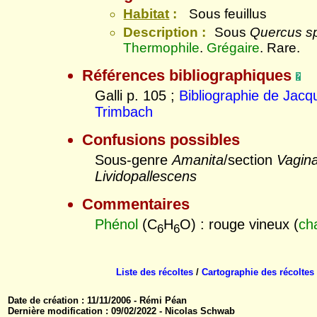
Habitat
:
Sous feuillus
Description :
Sous
Quercus s
Thermophile
.
Grégaire
. Rare.
Références bibliographiques
Galli p. 105 ;
Bibliographie de Jacq
Trimbach
Confusions possibles
Sous-genre
Amanita
/section
Vagin
Lividopallescens
Commentaires
Phénol
(C
H
O) : rouge vineux (
ch
6
6
Liste des récoltes
/
Cartographie des récoltes
Date de création : 11/11/2006 - Rémi Péan
Dernière modification : 09/02/2022 - Nicolas Schwab