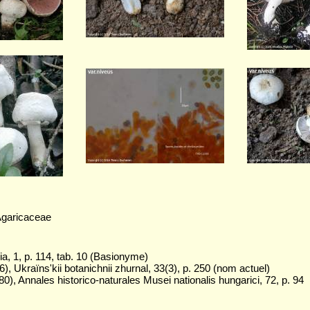
Agaricaceae
a, 1, p. 114, tab. 10 (Basionyme)
, Ukraïns'kii botanichnii zhurnal, 33(3), p. 250 (nom actuel)
0), Annales historico-naturales Musei nationalis hungarici, 72, p. 94