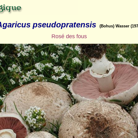
Agaricus pseudopratensis
(Bohus) Wasser (197
Rosé des fous