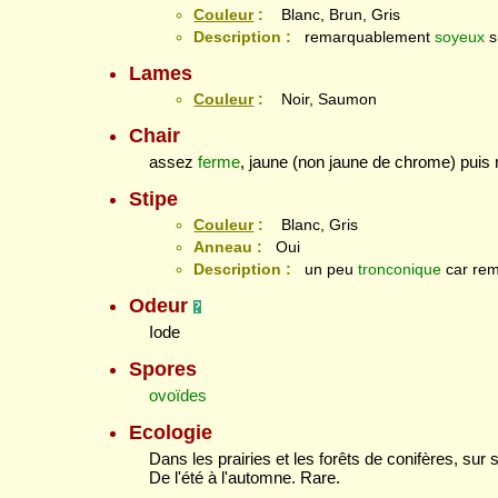
Couleur
:
Blanc, Brun, Gris
Description :
remarquablement
soyeux
s
Lames
Couleur
:
Noir, Saumon
Chair
assez
ferme
, jaune (non jaune de chrome) puis 
Stipe
Couleur
:
Blanc, Gris
Anneau :
Oui
Description :
un peu
tronconique
car rem
Odeur
Iode
Spores
ovoïdes
Ecologie
Dans les prairies et les forêts de conifères, sur
De l'été à l'automne. Rare.