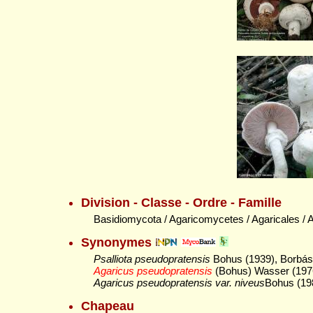
Division - Classe - Ordre - Famille
Basidiomycota / Agaricomycetes / Agaricales / 
Synonymes
Psalliota pseudopratensis
Bohus (1939), Borbási
Agaricus pseudopratensis
(Bohus) Wasser (1976)
Agaricus pseudopratensis var. niveus
Bohus (198
Chapeau