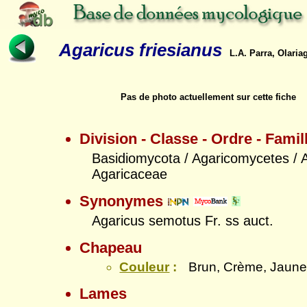
Agaricus friesianus
L.A. Parra, Olaria
Pas de photo actuellement sur cette fiche
Division - Classe - Ordre - Famil
Basidiomycota / Agaricomycetes / A
Agaricaceae
Synonymes
Agaricus semotus Fr. ss auct.
Chapeau
Couleur
:
Brun, Crème, Jaun
Lames