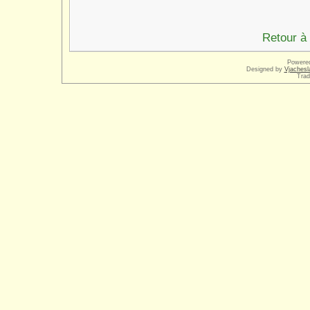
Retour à 
Powere
Designed by
Vjachesl
Trad